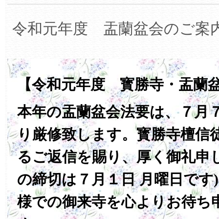
令和元年度 盂蘭盆会のご案
【令和元年度 寳勝寺・盂蘭
本年の盂蘭盆会法要は、７月
り厳修致します。寳勝寺檀信
るご返信を賜り、厚く御礼申し
の締切は７月１日 月曜日です
様での御来寺を心よりお待ち