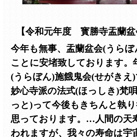
【令和元年度 寳勝寺盂蘭盆
今年も無事、盂蘭盆会(うらぼ
ことに安堵致しております。
(うらぼん)施餓鬼会(せがきえ
妙心寺派の法式(ほっしき)梵唄
っと)って今後もきちんと執
思っております。…人間の天
われますが、我々の寿命は宇