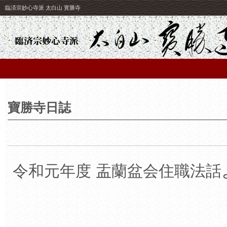
臨済宗妙心寺派 太白山 寳勝寺
寶勝寺日誌
令和元年度 盂蘭盆会住職法話