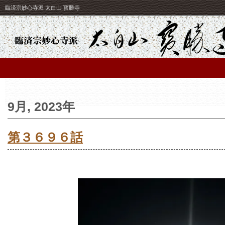
臨済宗妙心寺派 太白山 寳勝寺
9月, 2023年
第３６９６話