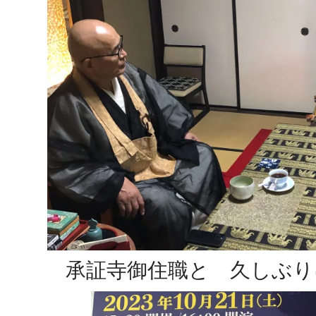
承証寺御住職と 久しぶり