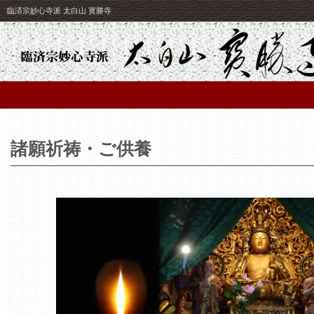
臨済宗妙心寺派 太白山 寳勝寺
諸願祈祷・ご供養