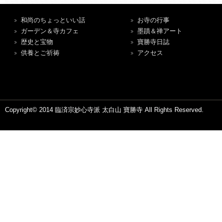
和尚のちょっといい話
お寺の行事
ガーデン＆寺カフェ
墨蹟＆禅アート
歴史と宝物
寶勝寺日誌
供養とご祈祷
アクセス
Copyright© 2014 臨済宗妙心寺派 太白山 寶勝寺 All Rights Reserved.