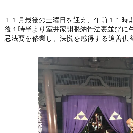
１１月最後の土曜日を迎え、午前１１時
後１時半より室井家開眼納骨法要並びに
忌法要を修業し、法悦を感得する追善供