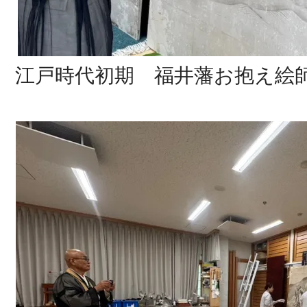
江戸時代初期 福井藩お抱え絵