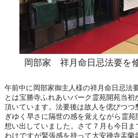
岡部家 祥月命日忌法要を
午前中に岡部家御主人様の祥月命日忌法
とは宝勝寺ふれあいパーク霊苑開苑当初
頂いています。法要後は故人を偲びつつ
ぎゆく早さに隔世の感を覚えながら霊苑
想い出していました。
さて７月も今日ま
わけですが緊張感を持って大安禅寺盂蘭