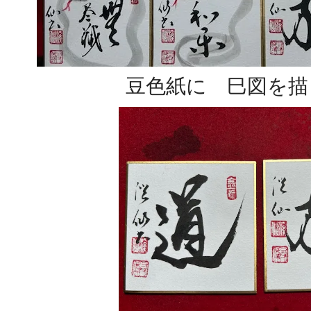
豆色紙に 巳図を描