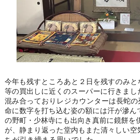
今年も残すところあと２日を残すのみと
等の買出しに近くのスーパーに行きまし
混み合っておりレジカウンターは長蛇の
命に数字を打ち込む姿の額には汗が滲ん
の野町・少林寺にも出向き真前に鏡餅を
が、静まり返った堂内もまた清々しい空
ちが引き締まる思いでした。