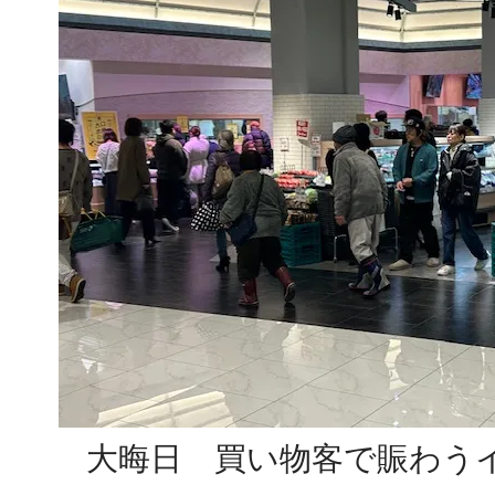
大晦日 買い物客で賑わう