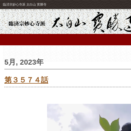
臨済宗妙心寺派 太白山 寳勝寺
5月, 2023年
第３５７４話