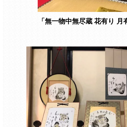
「無一物中無尽蔵 花有り 月