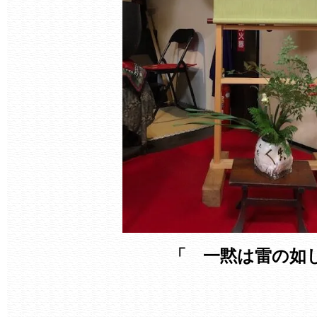
「 一黙は雷の如