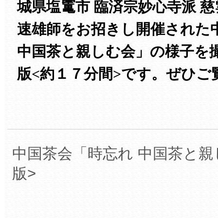
城県塩竃市 臨済宗妙心寺派 
速雄師をお招きし開催された
中国茶と親しむ会」の様子を
版<約１７分間>です。ぜひご
中国茶会「時忘れ 中国茶と親
版>