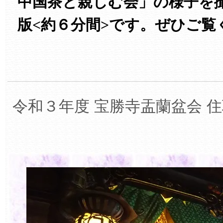
中国茶と親しむ会」の様子を
版<約６分間>です。ぜひご覧
令和３年度 宝勝寺盂蘭盆会 