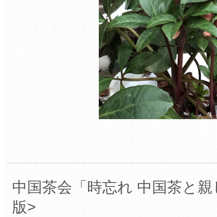
中国茶会「時忘れ 中国茶と親
版>