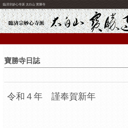
臨済宗妙心寺派 太白山 寳勝寺
寶勝寺日誌
令和４年 謹奉賀新年