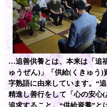
…追善供養とは、本来は「追福
ゅうぜん)」「供給(くきゅう)
字熟語に由来しています。“追
精進し善行をして「心の安心(
追求すること。“供給資養”と