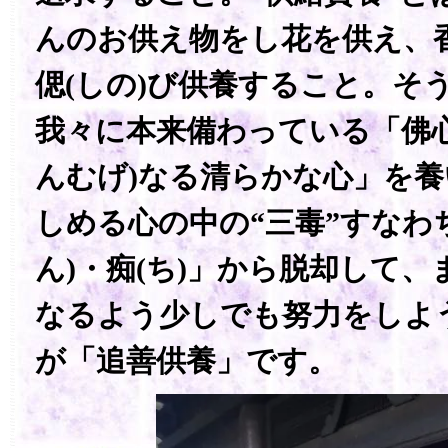
んのお供え物をし花を供え、
偲(しの)び供養すること。そ
我々に本来備わっている「佛心
んむげ)なる清らかな心」を
しめる心の中の“三毒”すなわち
ん)・痴(ち)」から脱却して
なるよう少しでも努力をしよ
が「追善供養」です。