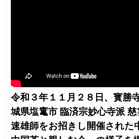
令和３年１１月２８日、寳勝
城県塩竃市 臨済宗妙心寺派 
速雄師をお招きし開催された