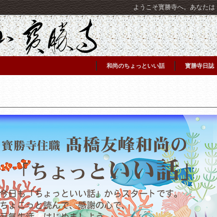
ようこそ寳勝寺へ。あなたは [C
和尚のちょっといい話
寳勝寺日誌