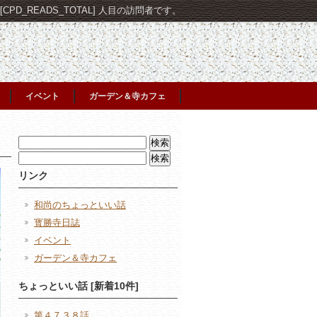
PD_READS_TOTAL] 人目の訪問者です。
イベント
ガーデン＆寺カフェ
検
索:
検
索:
リンク
和尚のちょっといい話
寳勝寺日誌
イベント
ガーデン＆寺カフェ
ちょっといい話 [新着10件]
第４７３８話