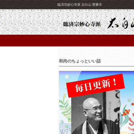
臨済宗妙心寺派 太白山 寳勝寺
和尚のちょっといい話