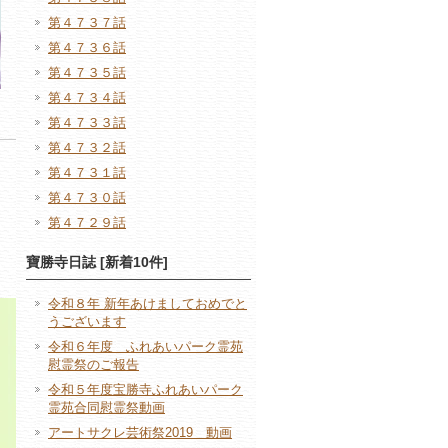
第４７３７話
第４７３６話
第４７３５話
第４７３４話
第４７３３話
第４７３２話
第４７３１話
第４７３０話
第４７２９話
寶勝寺日誌 [新着10件]
令和８年 新年あけましておめでと
うございます
令和６年度 ふれあいパーク霊苑
慰霊祭のご報告
令和５年度宝勝寺ふれあいパーク
霊苑合同慰霊祭動画
アートサクレ芸術祭2019 動画