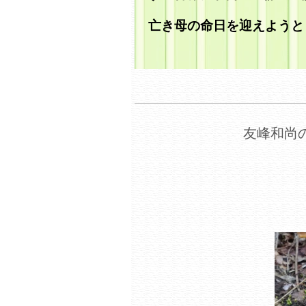
亡き母の命日を迎えようと
友峰和尚の