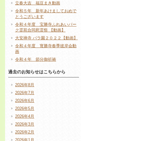
立春大吉 福豆まき動画
令和５年 新年あけましておめで
とうございます
令和４年度 宝勝寺ふれあいパー
ク霊苑合同慰霊祭 【動画】
大安禅寺 バラ園２０２２【動画】
令和４年度 寳勝寺春季彼岸会動
画
令和４年 節分御祈祷
過去のお知らせはこちらから
2026年8月
2026年7月
2026年6月
2026年5月
2026年4月
2026年3月
2026年2月
2026年1月