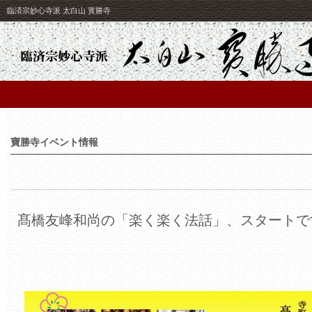
臨済宗妙心寺派 太白山 寳勝寺
寶勝寺イベント情報
髙橋友峰和尚の「楽く楽く法話」、スタートで