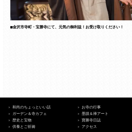

■金沢市寺町・宝勝寺にて、元気の御利益！お受け取りください！
和尚のちょっといい話
お寺の行事
ガーデン＆寺カフェ
墨蹟＆禅アート
歴史と宝物
寶勝寺日誌
供養とご祈祷
アクセス