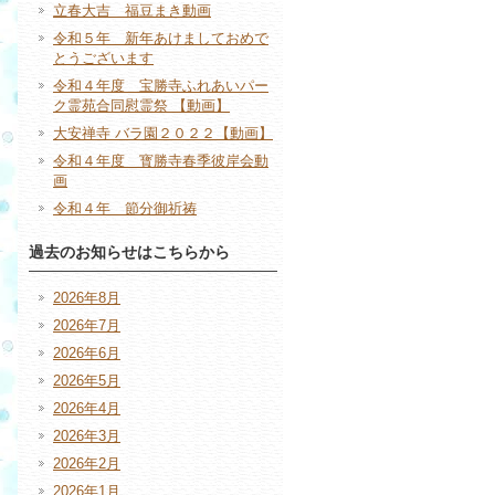
立春大吉 福豆まき動画
令和５年 新年あけましておめで
とうございます
令和４年度 宝勝寺ふれあいパー
ク霊苑合同慰霊祭 【動画】
大安禅寺 バラ園２０２２【動画】
令和４年度 寳勝寺春季彼岸会動
画
令和４年 節分御祈祷
過去のお知らせはこちらから
2026年8月
2026年7月
2026年6月
2026年5月
2026年4月
2026年3月
2026年2月
2026年1月