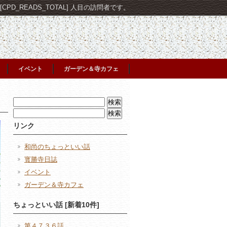
PD_READS_TOTAL] 人目の訪問者です。
イベント
ガーデン＆寺カフェ
検
索:
検
索:
リンク
和尚のちょっといい話
寳勝寺日誌
イベント
ガーデン＆寺カフェ
ちょっといい話 [新着10件]
第４７３６話