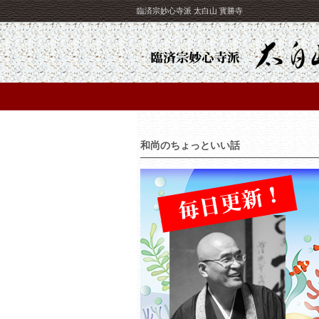
臨済宗妙心寺派 太白山 寳勝寺
和尚のちょっといい話