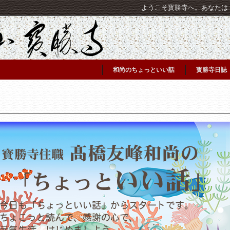
ようこそ寳勝寺へ。あなたは [C
和尚のちょっといい話
寳勝寺日誌