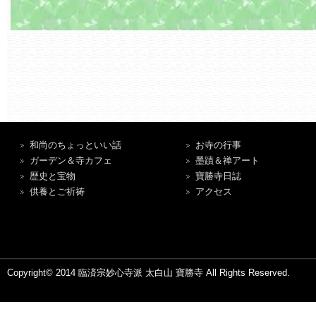
和尚のちょっといい話
お寺の行事
ガーデン＆寺カフェ
墨蹟＆禅アート
歴史と宝物
寶勝寺日誌
供養とご祈祷
アクセス
Copyright© 2014 臨済宗妙心寺派 太白山 寶勝寺 All Rights Reserved.