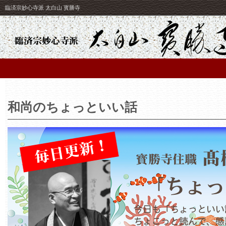
臨済宗妙心寺派 太白山 寳勝寺
和尚のちょっといい話