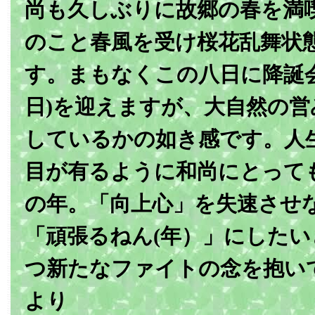
尚も久しぶりに故郷の春を満
のこと春風を受け桜花乱舞状
す。まもなくこの八日に降誕会
日)を迎えますが、大自然の
しているかの如き感です。人
目が有るように和尚にとって
の年。「向上心」を失速させ
「頑張るねん(年）」にした
つ新たなファイトの念を抱い
より