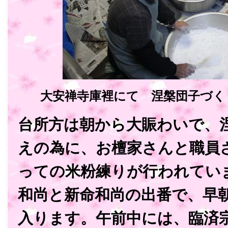
大安禅寺庫裡にて 涅槃団子づく
台所方は朝から大賑わいで、
えの為に、お檀家さんと職員
っての米粉練りが行われてい
和尚と新命和尚の出番で、早
入ります。午前中には、臨済