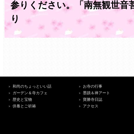
参りください。「南無観世音
り
和尚のちょっといい話
お寺の行事
ガーデン＆寺カフェ
墨蹟＆禅アート
歴史と宝物
寶勝寺日誌
供養とご祈祷
アクセス