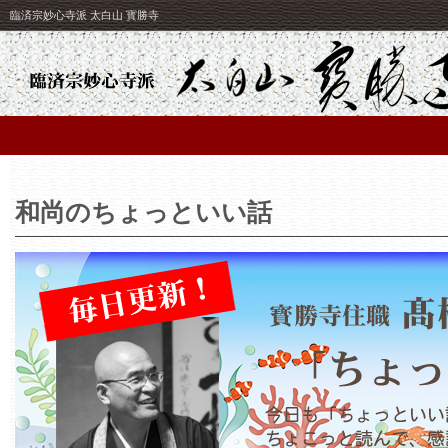
臨済宗妙心寺派 太白山 寳勝寺
和尚のちょっといい話