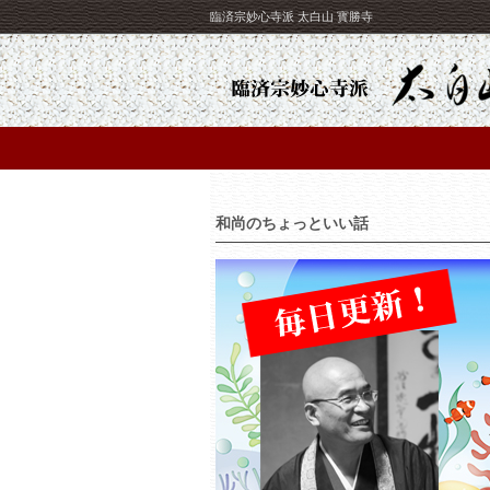
臨済宗妙心寺派 太白山 寳勝寺
和尚のちょっといい話