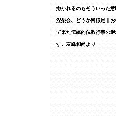
撒かれるのもそういった意
涅槃会、どうか皆様是非お
て来た伝統的仏教行事の継
す。友峰和尚より