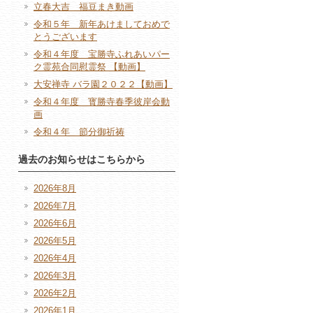
立春大吉 福豆まき動画
令和５年 新年あけましておめで
とうございます
令和４年度 宝勝寺ふれあいパー
ク霊苑合同慰霊祭 【動画】
大安禅寺 バラ園２０２２【動画】
令和４年度 寳勝寺春季彼岸会動
画
令和４年 節分御祈祷
過去のお知らせはこちらから
2026年8月
2026年7月
2026年6月
2026年5月
2026年4月
2026年3月
2026年2月
2026年1月