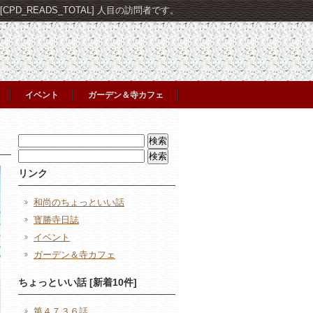
PD_READS_TOTAL] 人目の訪問者です。
イベント
ガーデン＆寺カフェ
検
索:
検
索:
リンク
和尚のちょっといい話
寳勝寺日誌
イベント
ガーデン＆寺カフェ
ちょっといい話 [新着10件]
第４７３６話