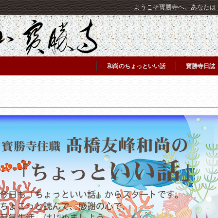
ようこそ寳勝寺へ。あなたは [C
和尚のちょっといい話
寳勝寺日誌