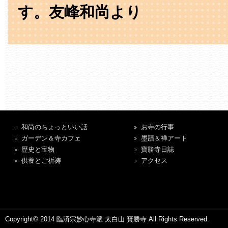
す。友峰和尚より
和尚のちょっといい話
お寺の行事
ガーデン＆寺カフェ
墨蹟＆禅アート
歴史と宝物
寶勝寺日誌
供養とご祈祷
アクセス
Copyright© 2014 臨済宗妙心寺派 太白山 寶勝寺 All Rights Reserved.