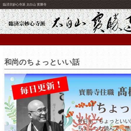
臨済宗妙心寺派 太白山 寳勝寺
和尚のちょっといい話