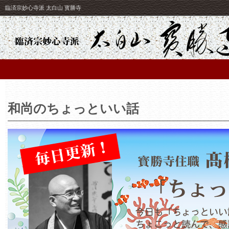
臨済宗妙心寺派 太白山 寳勝寺
和尚のちょっといい話