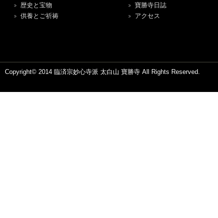
歴史と宝物
寶勝寺日誌
供養とご祈祷
アクセス
Copyright© 2014 臨済宗妙心寺派 太白山 寶勝寺 All Rights Reserved.