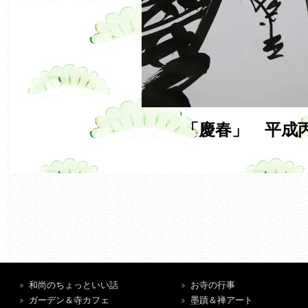
「慶春」 平成
和尚のちょっといい話
お寺の行事
ガーデン＆寺カフェ
墨蹟＆禅アート