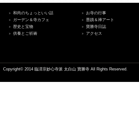
和尚のちょっといい話
お寺の行事
ガーデン＆寺カフェ
墨蹟＆禅アート
歴史と宝物
寶勝寺日誌
供養とご祈祷
アクセス
Copyright© 2014 臨済宗妙心寺派 太白山 寶勝寺 All Rights Reserved.