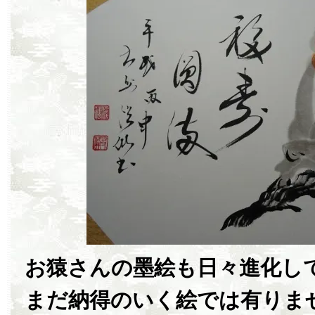
お猿さんの墨絵も日々進化し
まだ納得のいく絵では有りま