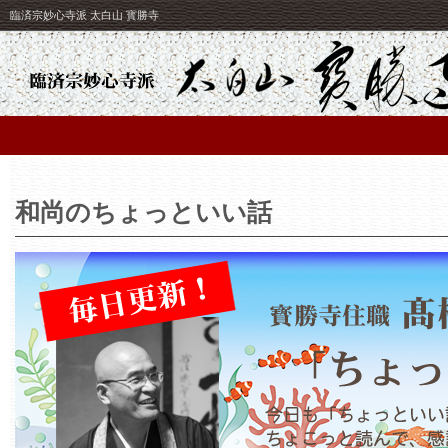
臨済宗妙心寺派 太白山 寳勝寺
和尚のちょっといい話