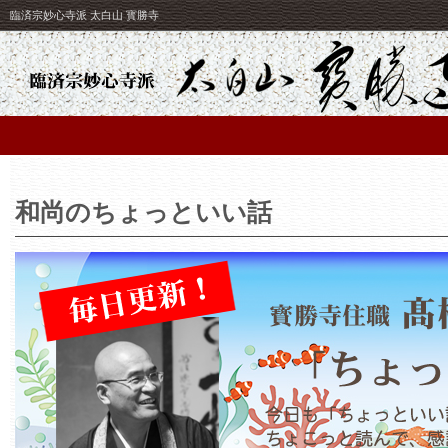
臨済宗妙心寺派 太白山 寳勝寺
和尚のちょっといい話