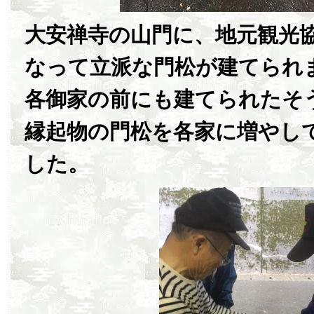
大安禅寺の山門に、地元観光
なって立派な門松が建てられ
各御家の前にも建てられたそ
縁起物の門松を各家に増やし
した。