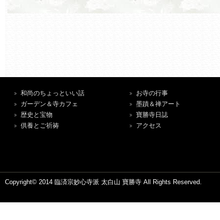
和尚のちょっといい話
お寺の行事
ガーデン＆寺カフェ
墨蹟＆禅アート
歴史と宝物
寶勝寺日誌
供養とご祈祷
アクセス
Copyright© 2014 臨済宗妙心寺派 太白山 寶勝寺 All Rights Reserved.