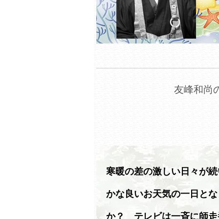
友峰和尚の
寒暖の差の激しい日々が続
かな良いお天気の一日とな
か？ テレビは一斉に師走