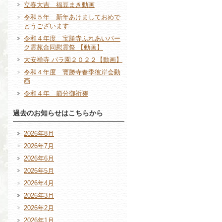
立春大吉 福豆まき動画
令和５年 新年あけましておめで
とうございます
令和４年度 宝勝寺ふれあいパー
ク霊苑合同慰霊祭 【動画】
大安禅寺 バラ園２０２２【動画】
令和４年度 寳勝寺春季彼岸会動
画
令和４年 節分御祈祷
過去のお知らせはこちらから
2026年8月
2026年7月
2026年6月
2026年5月
2026年4月
2026年3月
2026年2月
2026年1月