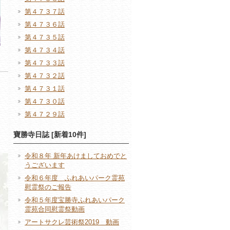
第４７３７話
第４７３６話
第４７３５話
第４７３４話
第４７３３話
第４７３２話
第４７３１話
第４７３０話
第４７２９話
寶勝寺日誌 [新着10件]
令和８年 新年あけましておめでと
うございます
令和６年度 ふれあいパーク霊苑
慰霊祭のご報告
令和５年度宝勝寺ふれあいパーク
霊苑合同慰霊祭動画
アートサクレ芸術祭2019 動画