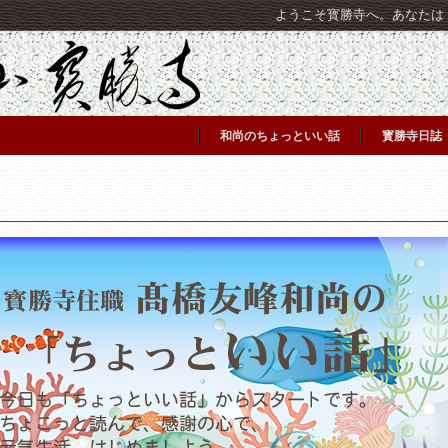
ようこそ寳勝寺へ。あなたは [C
和尚のちょっといい話
寳勝寺日誌