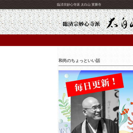
臨済宗妙心寺派 太白山 寳勝寺
和尚のちょっといい話