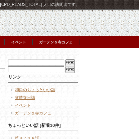
PD_READS_TOTAL] 人目の訪問者です。
イベント
ガーデン＆寺カフェ
検
索:
検
索:
リンク
和尚のちょっといい話
寳勝寺日誌
イベント
ガーデン＆寺カフェ
ちょっといい話 [新着10件]
第４７３８話