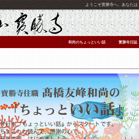
ようこそ寳勝寺へ。あなたは [C
和尚のちょっといい話
寳勝寺日誌