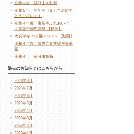
立春大吉 福豆まき動画
令和５年 新年あけましておめで
とうございます
令和４年度 宝勝寺ふれあいパー
ク霊苑合同慰霊祭 【動画】
大安禅寺 バラ園２０２２【動画】
令和４年度 寳勝寺春季彼岸会動
画
令和４年 節分御祈祷
過去のお知らせはこちらから
2026年8月
2026年7月
2026年6月
2026年5月
2026年4月
2026年3月
2026年2月
2026年1月