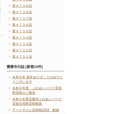
第４７３９話
第４７３８話
第４７３７話
第４７３６話
第４７３５話
第４７３４話
第４７３３話
第４７３２話
第４７３１話
寶勝寺日誌 [新着10件]
令和８年 新年あけましておめでと
うございます
令和６年度 ふれあいパーク霊苑
慰霊祭のご報告
令和５年度宝勝寺ふれあいパーク
霊苑合同慰霊祭動画
アートサクレ芸術祭2019 動画