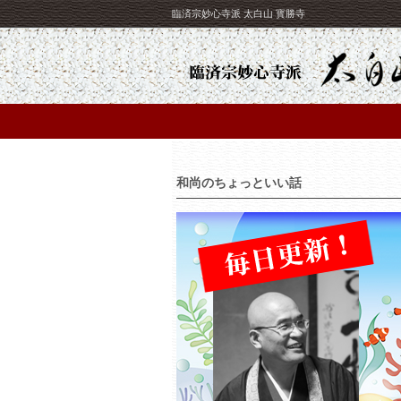
臨済宗妙心寺派 太白山 寳勝寺
和尚のちょっといい話