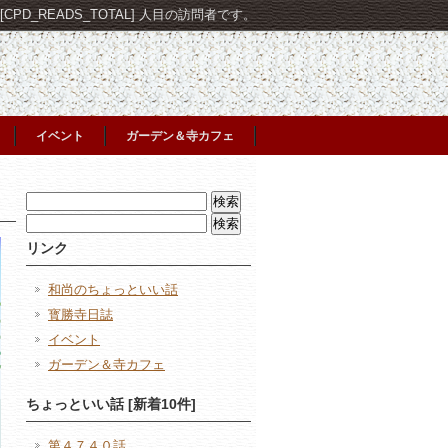
PD_READS_TOTAL] 人目の訪問者です。
イベント
ガーデン＆寺カフェ
検
索:
検
索:
リンク
和尚のちょっといい話
寳勝寺日誌
イベント
ガーデン＆寺カフェ
ちょっといい話 [新着10件]
第４７４０話