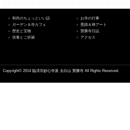
和尚のちょっといい話
お寺の行事
ガーデン＆寺カフェ
墨蹟＆禅アート
歴史と宝物
寶勝寺日誌
供養とご祈祷
アクセス
Copyright© 2014 臨済宗妙心寺派 太白山 寶勝寺 All Rights Reserved.