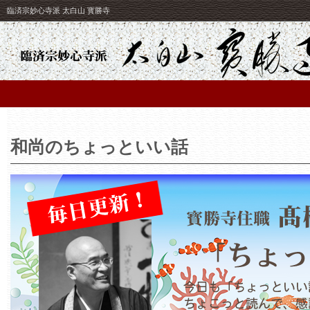
臨済宗妙心寺派 太白山 寳勝寺
和尚のちょっといい話