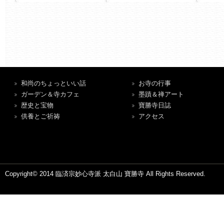
和尚のちょっといい話
お寺の行事
ガーデン＆寺カフェ
墨蹟＆禅アート
歴史と宝物
寶勝寺日誌
供養とご祈祷
アクセス
Copyright© 2014 臨済宗妙心寺派 太白山 寶勝寺 All Rights Reserved.