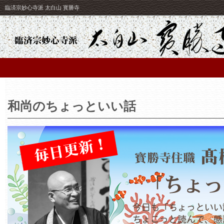
臨済宗妙心寺派 太白山 寳勝寺
和尚のちょっといい話