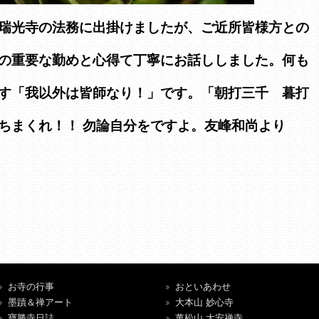
瑞光寺の法務に出掛けましたが、ご近所皆様方との
の重要な勤めと心得て丁寧にお話ししました。何も
す「我以外は皆師なり！」です。「朝打三千 暮打
ちまくれ！！ 勿論自分をですよ。友峰和尚より
お寺の行事
おといあわせ
墨蹟＆禅アート
大本山 妙心寺
寶勝寺日誌
萬松山 大安禅寺