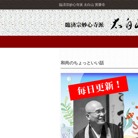
臨済宗妙心寺派 太白山 寳勝寺
和尚のちょっといい話