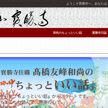
ようこそ寳勝寺へ。あなたは [C
和尚のちょっといい話
寳勝寺日誌