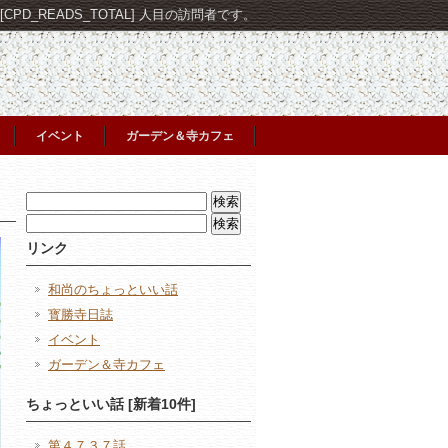
PD_READS_TOTAL] 人目の訪問者です。
イベント
ガーデン＆寺カフェ
検
索:
検
索:
リンク
和尚のちょっといい話
寳勝寺日誌
イベント
ガーデン＆寺カフェ
ちょっといい話 [新着10件]
第４７３７話