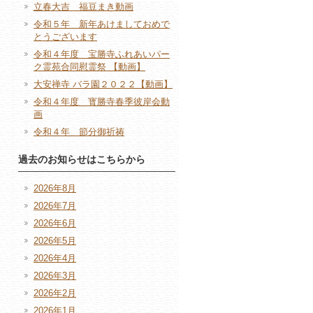
立春大吉 福豆まき動画
令和５年 新年あけましておめで
とうございます
令和４年度 宝勝寺ふれあいパー
ク霊苑合同慰霊祭 【動画】
大安禅寺 バラ園２０２２【動画】
令和４年度 寳勝寺春季彼岸会動
画
令和４年 節分御祈祷
過去のお知らせはこちらから
2026年8月
2026年7月
2026年6月
2026年5月
2026年4月
2026年3月
2026年2月
2026年1月