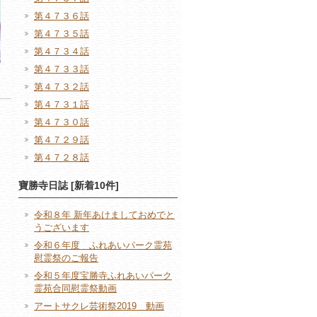
第４７３６話
第４７３５話
第４７３４話
第４７３３話
第４７３２話
第４７３１話
第４７３０話
第４７２９話
第４７２８話
寶勝寺日誌 [新着10件]
令和８年 新年あけましておめでと
うございます
令和６年度 ふれあいパーク霊苑
慰霊祭のご報告
令和５年度宝勝寺ふれあいパーク
霊苑合同慰霊祭動画
アートサクレ芸術祭2019 動画