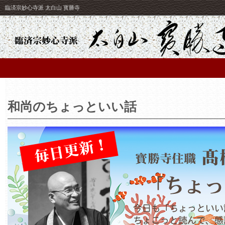
臨済宗妙心寺派 太白山 寳勝寺
和尚のちょっといい話