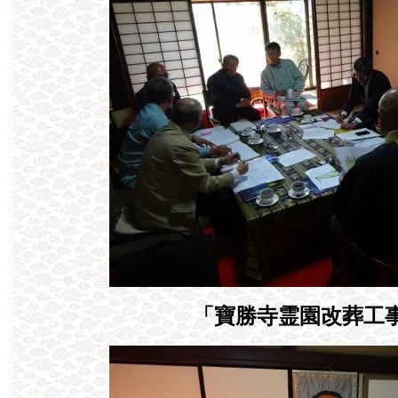
「寶勝寺霊園改葬工