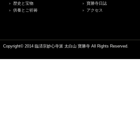
歴史と宝物
寶勝寺日誌
供養とご祈祷
アクセス
Copyright© 2014 臨済宗妙心寺派 太白山 寶勝寺 All Rights Reserved.