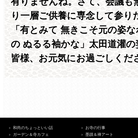
有りませんね。さて、会議も
り一層ご供養に専念して参り
「有とみて 無きこそ元の姿
の ぬるる袖かな」太田道灌の
皆様、お元気にお過ごしくだ
和尚のちょっといい話
お寺の行事
ガーデン＆寺カフェ
墨蹟＆禅アート