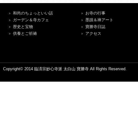
和尚のちょっといい話
お寺の行事
ガーデン＆寺カフェ
墨蹟＆禅アート
歴史と宝物
寶勝寺日誌
供養とご祈祷
アクセス
Copyright© 2014 臨済宗妙心寺派 太白山 寶勝寺 All Rights Reserved.