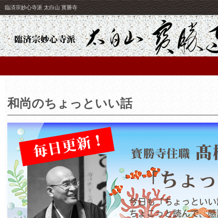
臨済宗妙心寺派 太白山 寳勝寺
和尚のちょっといい話