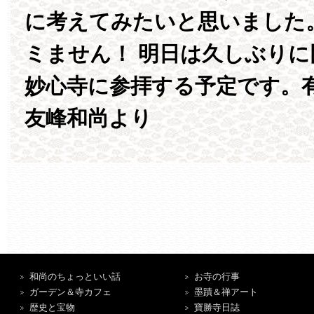
に考えてみたいと思いました
ミません！ 明日は久しぶりに
妙心寺に参拝する予定です。
友峰和尚より
和尚のちょっといい話
お寺の行事
ガーデン＆寺カフェ
墨蹟＆禅アート
歴史と宝物
寶勝寺日誌