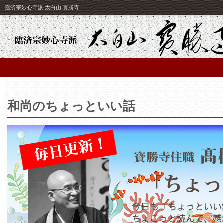
臨済宗妙心寺派 太白山 寳勝寺
和尚のちょっといい話