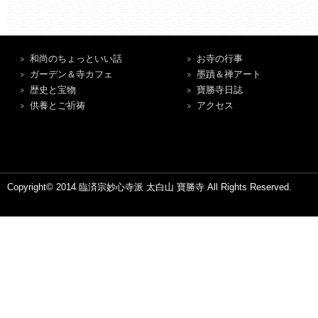
和尚のちょっといい話
お寺の行事
ガーデン＆寺カフェ
墨蹟＆禅アート
歴史と宝物
寶勝寺日誌
供養とご祈祷
アクセス
Copyright© 2014 臨済宗妙心寺派 太白山 寶勝寺 All Rights Reserved.