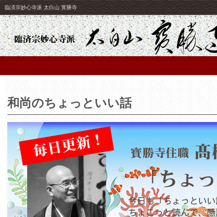
臨済宗妙心寺派 太白山 寳勝寺
和尚のちょっといい話