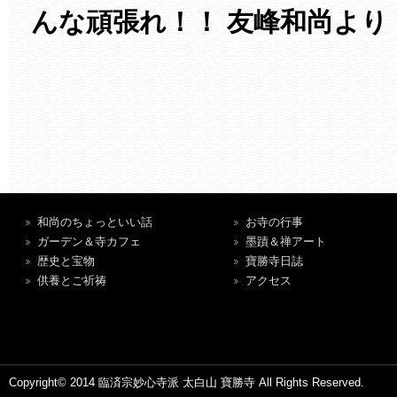
んな頑張れ！！ 友峰和尚より
和尚のちょっといい話
お寺の行事
ガーデン＆寺カフェ
墨蹟＆禅アート
歴史と宝物
寶勝寺日誌
供養とご祈祷
アクセス
Copyright© 2014 臨済宗妙心寺派 太白山 寶勝寺 All Rights Reserved.