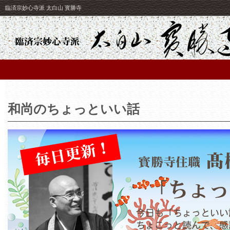
臨済宗妙心寺派 太白山 寳勝寺
和尚のちょっといい話