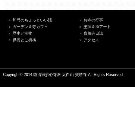
和尚のちょっといい話
お寺の行事
ガーデン＆寺カフェ
墨蹟＆禅アート
歴史と宝物
寶勝寺日誌
供養とご祈祷
アクセス
Copyright© 2014 臨済宗妙心寺派 太白山 寶勝寺 All Rights Reserved.