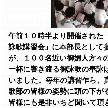
午前１０時半より開催された
詠歌講習会」に本部長として
が、１００名近い御婦人方々
一杯に響き渡る御詠歌の奉詠
いました。毎年の講習乍ら、
歌部の皆様の姿勢に頭の下が
皆様にも是非いちど聞いて頂