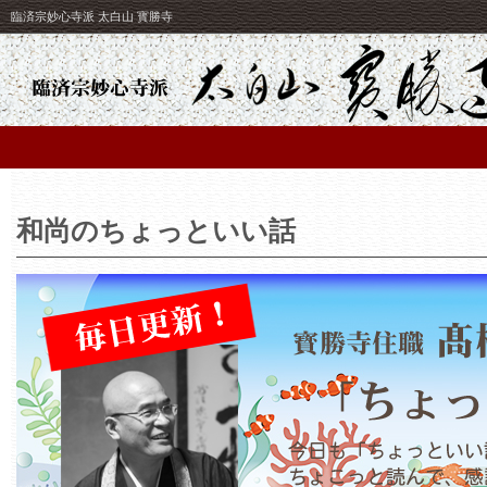
臨済宗妙心寺派 太白山 寳勝寺
和尚のちょっといい話