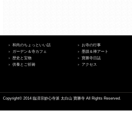
和尚のちょっといい話
お寺の行事
ガーデン＆寺カフェ
墨蹟＆禅アート
歴史と宝物
寶勝寺日誌
供養とご祈祷
アクセス
Copyright© 2014 臨済宗妙心寺派 太白山 寶勝寺 All Rights Reserved.