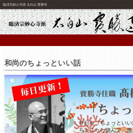
臨済宗妙心寺派 太白山 寳勝寺
和尚のちょっといい話