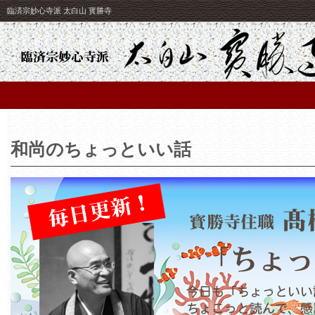
臨済宗妙心寺派 太白山 寳勝寺
和尚のちょっといい話