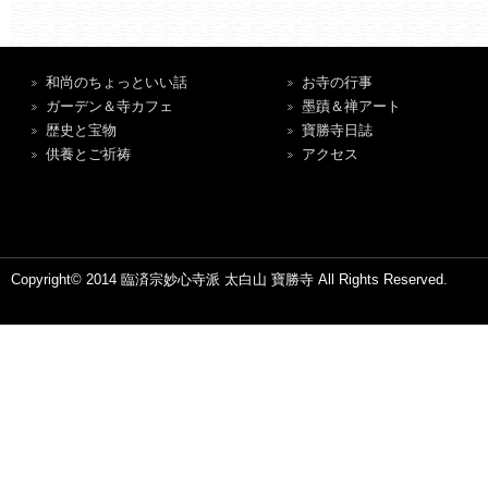
和尚のちょっといい話
お寺の行事
ガーデン＆寺カフェ
墨蹟＆禅アート
歴史と宝物
寶勝寺日誌
供養とご祈祷
アクセス
Copyright© 2014 臨済宗妙心寺派 太白山 寶勝寺 All Rights Reserved.