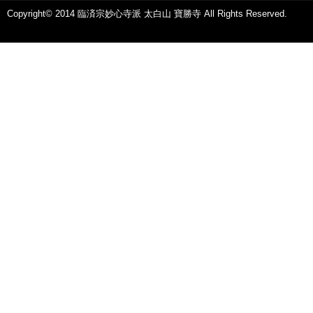
Copyright© 2014 臨済宗妙心寺派 太白山 寶勝寺 All Rights Reserved.