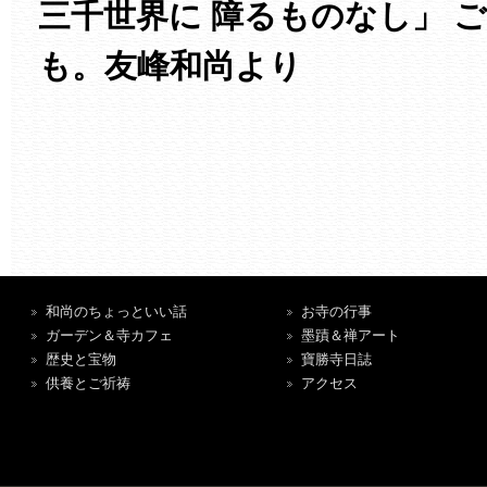
三千世界に 障るものなし」 
も。友峰和尚より
和尚のちょっといい話
お寺の行事
ガーデン＆寺カフェ
墨蹟＆禅アート
歴史と宝物
寶勝寺日誌
供養とご祈祷
アクセス