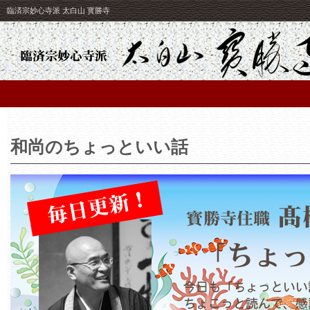
臨済宗妙心寺派 太白山 寳勝寺
和尚のちょっといい話