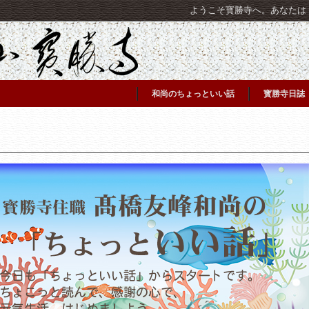
ようこそ寳勝寺へ。あなたは [C
和尚のちょっといい話
寳勝寺日誌