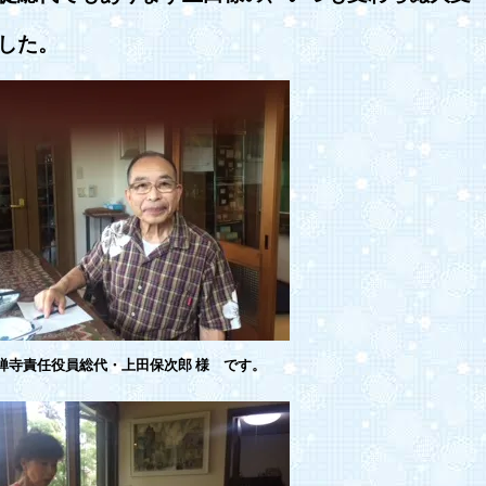
した。
禅寺責任役員総代・上田保次郎 様 です。