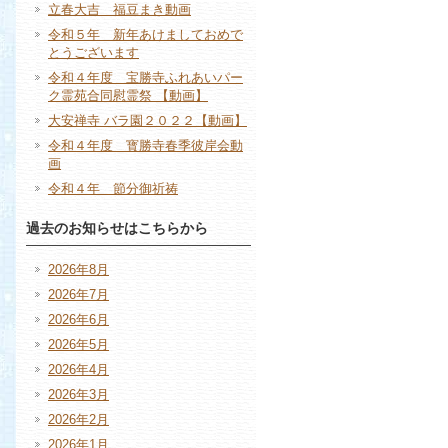
立春大吉 福豆まき動画
令和５年 新年あけましておめで
とうございます
令和４年度 宝勝寺ふれあいパー
ク霊苑合同慰霊祭 【動画】
大安禅寺 バラ園２０２２【動画】
令和４年度 寳勝寺春季彼岸会動
画
令和４年 節分御祈祷
過去のお知らせはこちらから
2026年8月
2026年7月
2026年6月
2026年5月
2026年4月
2026年3月
2026年2月
2026年1月