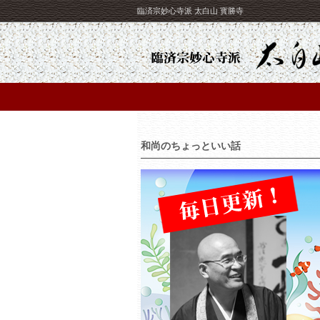
臨済宗妙心寺派 太白山 寳勝寺
和尚のちょっといい話