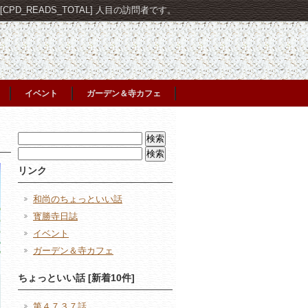
PD_READS_TOTAL] 人目の訪問者です。
イベント
ガーデン＆寺カフェ
検
索:
検
索:
リンク
和尚のちょっといい話
寳勝寺日誌
イベント
ガーデン＆寺カフェ
ちょっといい話 [新着10件]
第４７３７話