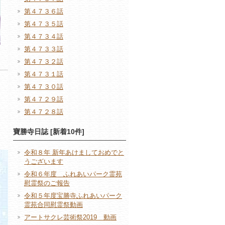
第４７３６話
第４７３５話
第４７３４話
第４７３３話
第４７３２話
第４７３１話
第４７３０話
第４７２９話
第４７２８話
寶勝寺日誌 [新着10件]
令和８年 新年あけましておめでと
うございます
令和６年度 ふれあいパーク霊苑
慰霊祭のご報告
令和５年度宝勝寺ふれあいパーク
霊苑合同慰霊祭動画
アートサクレ芸術祭2019 動画