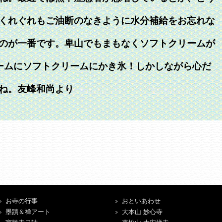
くれぐれもご油断のなきように水分補給をお忘れな
のが一番です。卑山でもまもなくソフトクリームが
リームにソフトクリームにかき氷！しかしながら心だ
ね。友峰和尚より
お寺の行事
おといあわせ
墨蹟＆禅アート
大本山 妙心寺