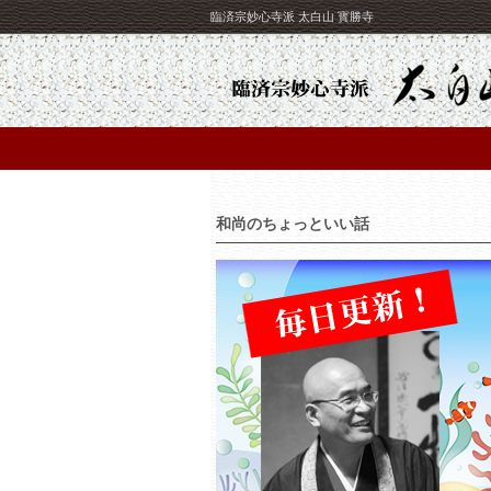
臨済宗妙心寺派 太白山 寳勝寺
和尚のちょっといい話