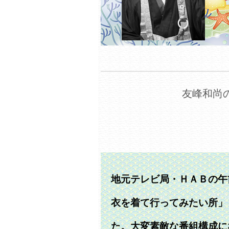
友峰和尚の
地元テレビ局・ＨＡＢの午
衣を着て行ってみたい所」
た。大変素敵な番組構成に