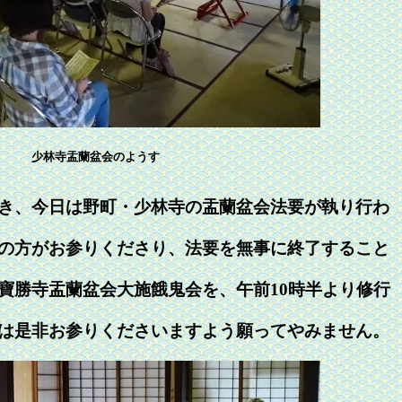
少林寺盂蘭盆会のようす
き、今日は野町・少林寺の盂蘭盆会法要が執り行わ
の方がお参りくださり、法要を無事に終了すること
寶勝寺盂蘭盆会大施餓鬼会を、午前10時半より修行
は是非お参りくださいますよう願ってやみません。