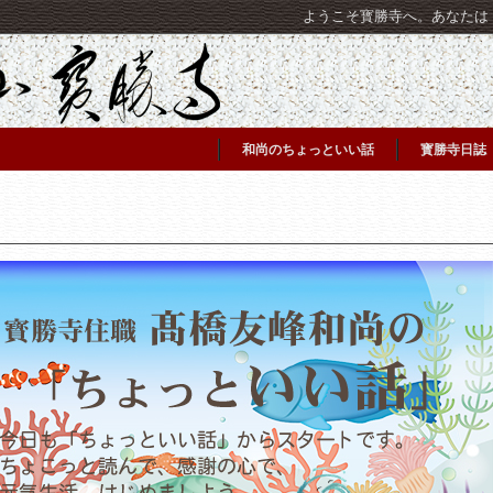
ようこそ寳勝寺へ。あなたは [C
和尚のちょっといい話
寳勝寺日誌