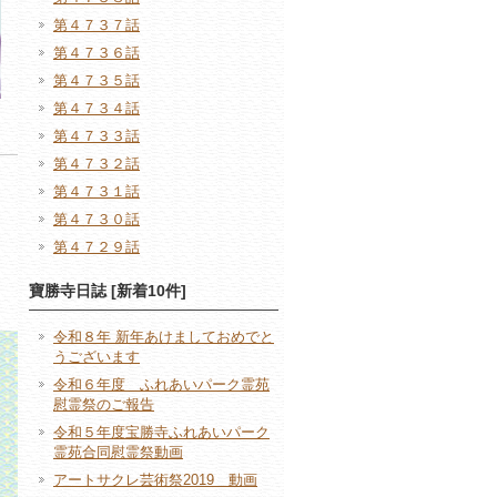
第４７３７話
第４７３６話
第４７３５話
第４７３４話
第４７３３話
第４７３２話
第４７３１話
第４７３０話
第４７２９話
寶勝寺日誌 [新着10件]
令和８年 新年あけましておめでと
うございます
令和６年度 ふれあいパーク霊苑
慰霊祭のご報告
令和５年度宝勝寺ふれあいパーク
霊苑合同慰霊祭動画
アートサクレ芸術祭2019 動画