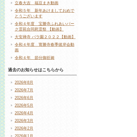
立春大吉 福豆まき動画
令和５年 新年あけましておめで
とうございます
令和４年度 宝勝寺ふれあいパー
ク霊苑合同慰霊祭 【動画】
大安禅寺 バラ園２０２２【動画】
令和４年度 寳勝寺春季彼岸会動
画
令和４年 節分御祈祷
過去のお知らせはこちらから
2026年8月
2026年7月
2026年6月
2026年5月
2026年4月
2026年3月
2026年2月
2026年1月