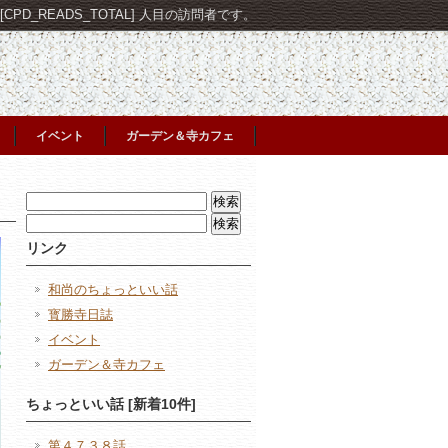
PD_READS_TOTAL] 人目の訪問者です。
イベント
ガーデン＆寺カフェ
検
索:
検
索:
リンク
和尚のちょっといい話
寳勝寺日誌
イベント
ガーデン＆寺カフェ
ちょっといい話 [新着10件]
第４７３８話