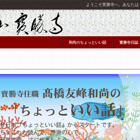
ようこそ寳勝寺へ。あなたは [C
和尚のちょっといい話
寳勝寺日誌