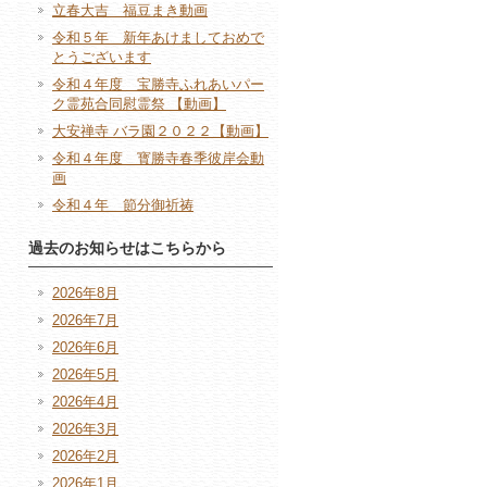
立春大吉 福豆まき動画
令和５年 新年あけましておめで
とうございます
令和４年度 宝勝寺ふれあいパー
ク霊苑合同慰霊祭 【動画】
大安禅寺 バラ園２０２２【動画】
令和４年度 寳勝寺春季彼岸会動
画
令和４年 節分御祈祷
過去のお知らせはこちらから
2026年8月
2026年7月
2026年6月
2026年5月
2026年4月
2026年3月
2026年2月
2026年1月