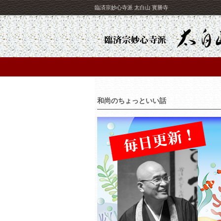
臨済宗妙心寺派 太白山 寳勝寺
和尚のちょっといい話