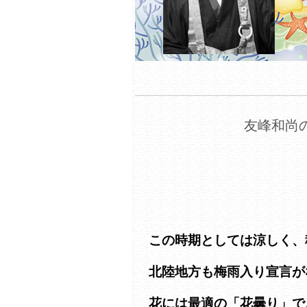
友峰和尚の
この時期としては涼しく、
北陸地方も梅雨入り宣言が
花には最適の「花曇り」で