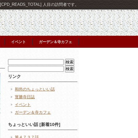
PD_READS_TOTAL] 人目の訪問者です。
イベント
ガーデン＆寺カフェ
検
索:
検
索:
リンク
和尚のちょっといい話
寳勝寺日誌
イベント
ガーデン＆寺カフェ
ちょっといい話 [新着10件]
第４７３７話