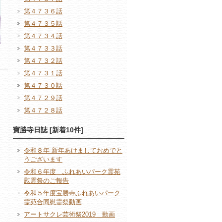
第４７３６話
第４７３５話
第４７３４話
第４７３３話
第４７３２話
第４７３１話
第４７３０話
第４７２９話
第４７２８話
寶勝寺日誌 [新着10件]
令和８年 新年あけましておめでと
うございます
令和６年度 ふれあいパーク霊苑
慰霊祭のご報告
令和５年度宝勝寺ふれあいパーク
霊苑合同慰霊祭動画
アートサクレ芸術祭2019 動画