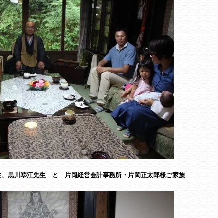
生、黒川翆江先生 と 片岡経営会計事務所・片岡正太郎様ご家族