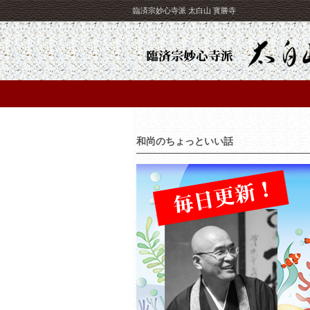
臨済宗妙心寺派 太白山 寳勝寺
和尚のちょっといい話