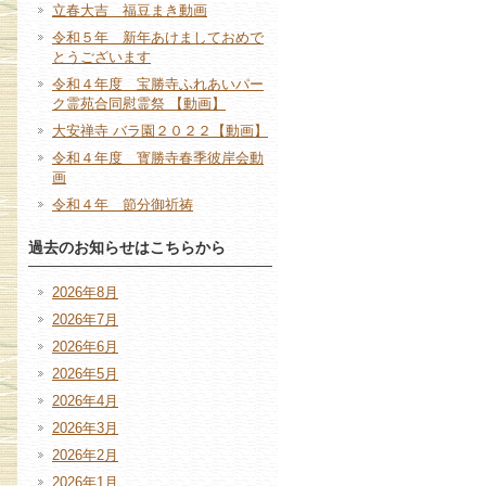
立春大吉 福豆まき動画
令和５年 新年あけましておめで
とうございます
令和４年度 宝勝寺ふれあいパー
ク霊苑合同慰霊祭 【動画】
大安禅寺 バラ園２０２２【動画】
令和４年度 寳勝寺春季彼岸会動
画
令和４年 節分御祈祷
過去のお知らせはこちらから
2026年8月
2026年7月
2026年6月
2026年5月
2026年4月
2026年3月
2026年2月
2026年1月