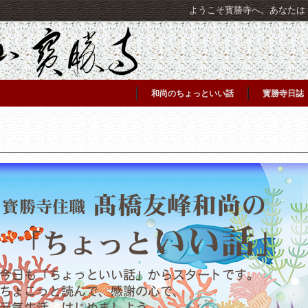
ようこそ寳勝寺へ。あなたは [C
和尚のちょっといい話
寳勝寺日誌