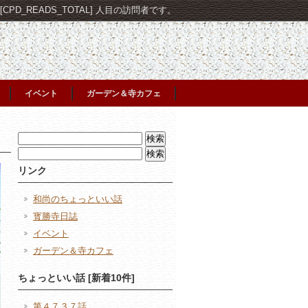
PD_READS_TOTAL] 人目の訪問者です。
イベント
ガーデン＆寺カフェ
検
索:
検
索:
リンク
和尚のちょっといい話
寳勝寺日誌
イベント
ガーデン＆寺カフェ
ちょっといい話 [新着10件]
第４７３７話