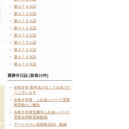
第４７３６話
第４７３５話
第４７３４話
第４７３３話
第４７３２話
第４７３１話
第４７３０話
第４７２９話
第４７２８話
寶勝寺日誌 [新着10件]
令和８年 新年あけましておめでと
うございます
令和６年度 ふれあいパーク霊苑
慰霊祭のご報告
令和５年度宝勝寺ふれあいパーク
霊苑合同慰霊祭動画
アートサクレ芸術祭2019 動画