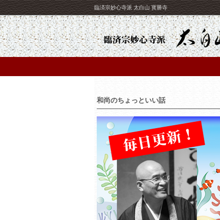
臨済宗妙心寺派 太白山 寳勝寺
和尚のちょっといい話