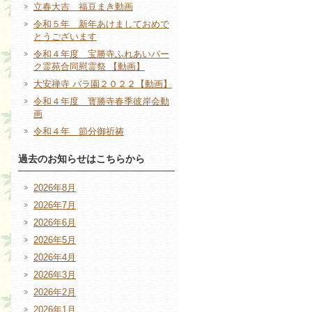
立春大吉 福豆まき動画
令和５年 新年あけましておめで
とうございます
令和４年度 宝勝寺ふれあいパー
ク霊苑合同慰霊祭 【動画】
大安禅寺 バラ園２０２２【動画】
令和４年度 寳勝寺春季彼岸会動
画
令和４年 節分御祈祷
過去のお知らせはこちらから
2026年8月
2026年7月
2026年6月
2026年5月
2026年4月
2026年3月
2026年2月
2026年1月