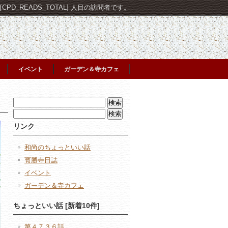
PD_READS_TOTAL] 人目の訪問者です。
イベント
ガーデン＆寺カフェ
検
索:
検
索:
リンク
和尚のちょっといい話
寳勝寺日誌
イベント
ガーデン＆寺カフェ
ちょっといい話 [新着10件]
第４７３６話