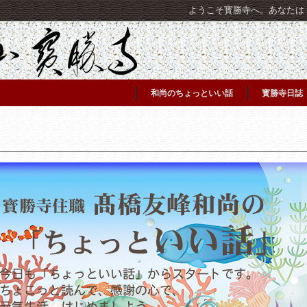
ようこそ寳勝寺へ。あなたは [C
和尚のちょっといい話
寳勝寺日誌