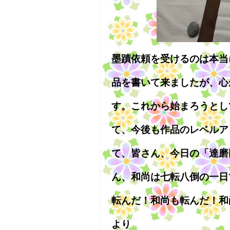
墨蹟依頼を受けるのは本当
品を書いて来ましたが、心
す。これから始まろうとし
て、今後も作品のレベルア
て、皆さん、今日の「達磨
ん、和尚は七転八倒の一日でし
転んだ！和尚も転んだ！‏和尚は転んだままでした。‏疲れました！！ 友峰和尚