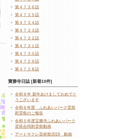
第４７３６話
第４７３５話
第４７３４話
第４７３３話
第４７３２話
第４７３１話
第４７３０話
第４７２９話
第４７２８話
寶勝寺日誌 [新着10件]
令和８年 新年あけましておめでと
うございます
令和６年度 ふれあいパーク霊苑
慰霊祭のご報告
令和５年度宝勝寺ふれあいパーク
霊苑合同慰霊祭動画
アートサクレ芸術祭2019 動画