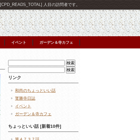
PD_READS_TOTAL] 人目の訪問者です。
イベント
ガーデン＆寺カフェ
検
索:
検
索:
リンク
和尚のちょっといい話
寳勝寺日誌
イベント
ガーデン＆寺カフェ
ちょっといい話 [新着10件]
第４７３７話