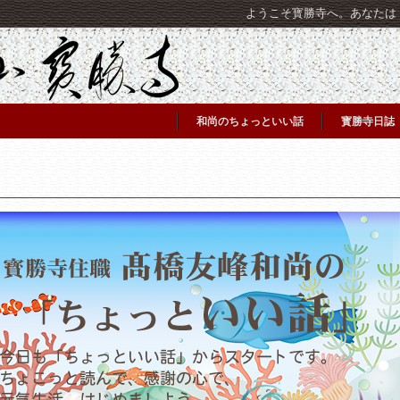
ようこそ寳勝寺へ。あなたは [C
和尚のちょっといい話
寳勝寺日誌