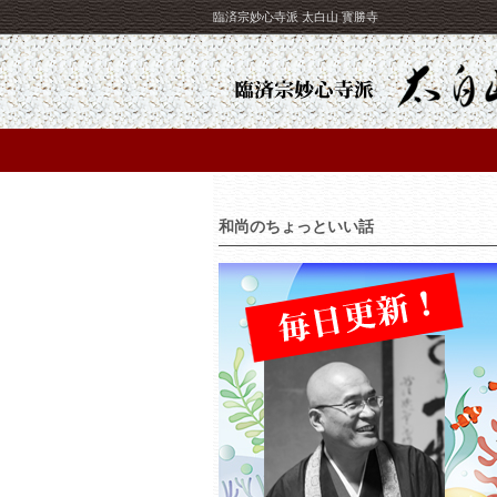
臨済宗妙心寺派 太白山 寳勝寺
和尚のちょっといい話