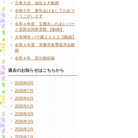
立春大吉 福豆まき動画
令和５年 新年あけましておめで
とうございます
令和４年度 宝勝寺ふれあいパー
ク霊苑合同慰霊祭 【動画】
大安禅寺 バラ園２０２２【動画】
令和４年度 寳勝寺春季彼岸会動
画
令和４年 節分御祈祷
過去のお知らせはこちらから
2026年8月
2026年7月
2026年6月
2026年5月
2026年4月
2026年3月
2026年2月
2026年1月