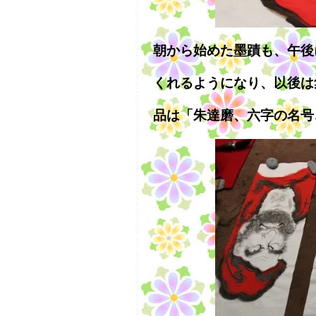
朝から始めた墨蹟も、午後
くれるようになり、以後は
品は「朱達磨、六字の名号