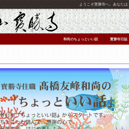
ようこそ寳勝寺へ。あなたは [C
和尚のちょっといい話
寳勝寺日誌