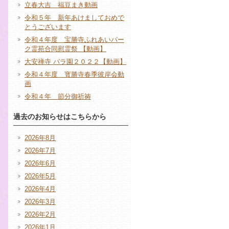
立春大吉 福豆まき動画
令和５年 新年あけましておめで
とうございます
令和４年度 宝勝寺ふれあいパー
ク霊苑合同慰霊祭 【動画】
大安禅寺 バラ園２０２２【動画】
令和４年度 寳勝寺春季彼岸会動
画
令和４年 節分御祈祷
過去のお知らせはこちらから
2026年8月
2026年7月
2026年6月
2026年5月
2026年4月
2026年3月
2026年2月
2026年1月