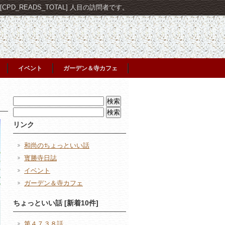
PD_READS_TOTAL] 人目の訪問者です。
イベント
ガーデン＆寺カフェ
検
索:
検
索:
リンク
和尚のちょっといい話
寳勝寺日誌
イベント
ガーデン＆寺カフェ
ちょっといい話 [新着10件]
第４７３８話