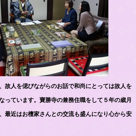
、故人を偲びながらのお話で和尚にとっては故人を
の兼務住職をして５年の歳月
、最近はお檀家さんとの交流も盛んになり心から安