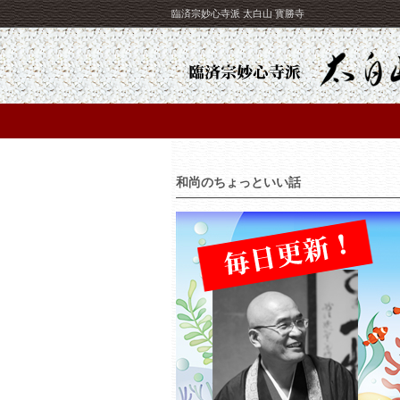
臨済宗妙心寺派 太白山 寳勝寺
和尚のちょっといい話