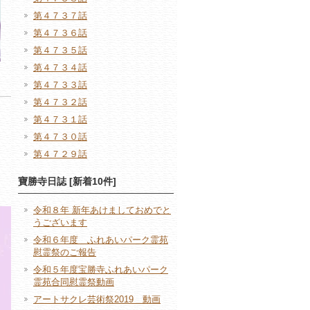
第４７３７話
第４７３６話
第４７３５話
第４７３４話
第４７３３話
第４７３２話
第４７３１話
第４７３０話
第４７２９話
寶勝寺日誌 [新着10件]
令和８年 新年あけましておめでと
うございます
令和６年度 ふれあいパーク霊苑
慰霊祭のご報告
令和５年度宝勝寺ふれあいパーク
霊苑合同慰霊祭動画
アートサクレ芸術祭2019 動画