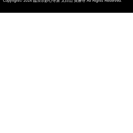
Copyright© 2014 臨済宗妙心寺派 太白山 寶勝寺 All Rights Reserved.