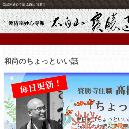
臨済宗妙心寺派 太白山 寳勝寺
和尚のちょっといい話