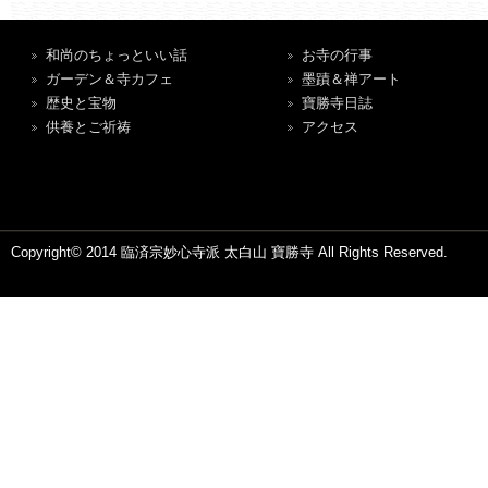
和尚のちょっといい話
お寺の行事
ガーデン＆寺カフェ
墨蹟＆禅アート
歴史と宝物
寶勝寺日誌
供養とご祈祷
アクセス
Copyright© 2014 臨済宗妙心寺派 太白山 寶勝寺 All Rights Reserved.