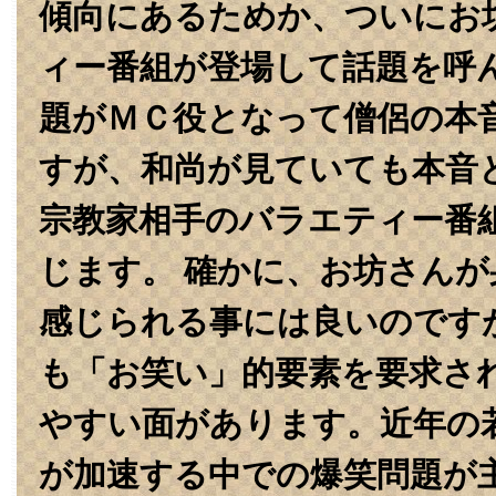
傾向にあるためか、ついにお
ィー番組が登場して話題を呼んでい
題がＭＣ役となって僧侶の本
すが、和尚が見ていても本音
宗教家相手のバラエティー番
じます。 確かに、お坊さん
感じられる事には良いのです
も「お笑い」的要素を要求さ
やすい面があります。‏近年の若者たちの宗教離れ
が加速する中での爆笑問題が