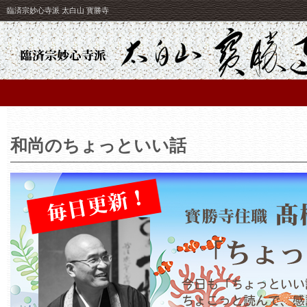
臨済宗妙心寺派 太白山 寳勝寺
和尚のちょっといい話