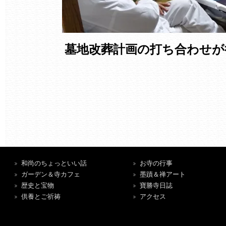
墓地改葬計画の打ち合わせが
和尚のちょっといい話
お寺の行事
ガーデン＆寺カフェ
墨蹟＆禅アート
歴史と宝物
寶勝寺日誌
供養とご祈祷
アクセス