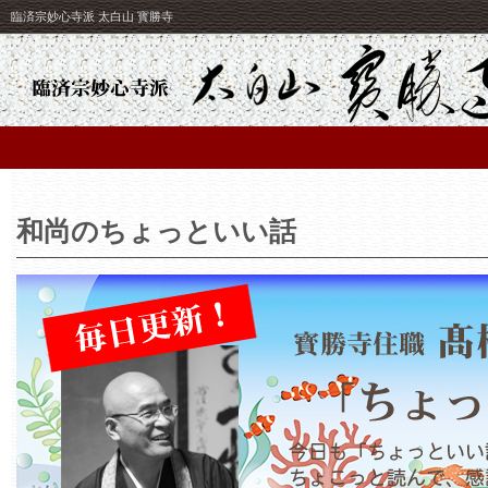
臨済宗妙心寺派 太白山 寳勝寺
和尚のちょっといい話