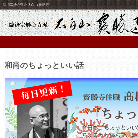
臨済宗妙心寺派 太白山 寳勝寺
和尚のちょっといい話