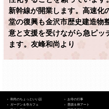
新幹線が開業します。高速化
堂の復興も金沢市歴史建造物
意と支援を受けながら急ピッ
ます。友峰和尚より
和尚のちょっといい話
お寺の行事
ガーデン＆寺カフェ
墨蹟＆禅アート