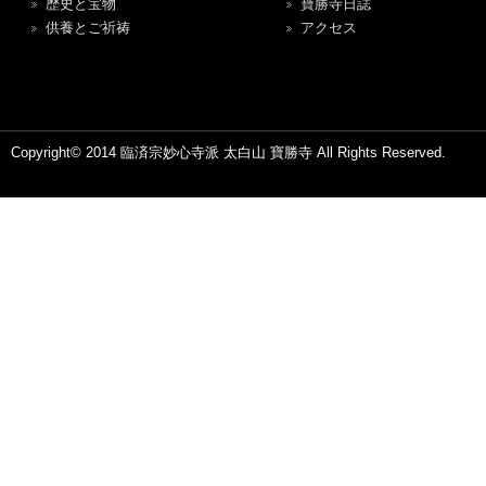
歴史と宝物
寶勝寺日誌
供養とご祈祷
アクセス
Copyright© 2014 臨済宗妙心寺派 太白山 寶勝寺 All Rights Reserved.