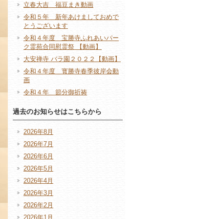
立春大吉 福豆まき動画
令和５年 新年あけましておめで
とうございます
令和４年度 宝勝寺ふれあいパー
ク霊苑合同慰霊祭 【動画】
大安禅寺 バラ園２０２２【動画】
令和４年度 寳勝寺春季彼岸会動
画
令和４年 節分御祈祷
過去のお知らせはこちらから
2026年8月
2026年7月
2026年6月
2026年5月
2026年4月
2026年3月
2026年2月
2026年1月