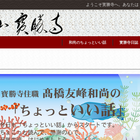
ようこそ寳勝寺へ。あなたは [C
和尚のちょっといい話
寳勝寺日誌