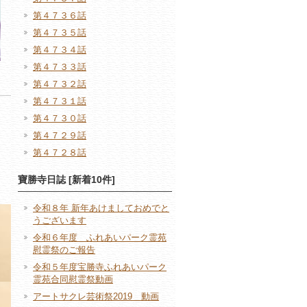
第４７３６話
第４７３５話
第４７３４話
第４７３３話
第４７３２話
第４７３１話
第４７３０話
第４７２９話
第４７２８話
寶勝寺日誌 [新着10件]
令和８年 新年あけましておめでと
うございます
令和６年度 ふれあいパーク霊苑
慰霊祭のご報告
令和５年度宝勝寺ふれあいパーク
霊苑合同慰霊祭動画
アートサクレ芸術祭2019 動画