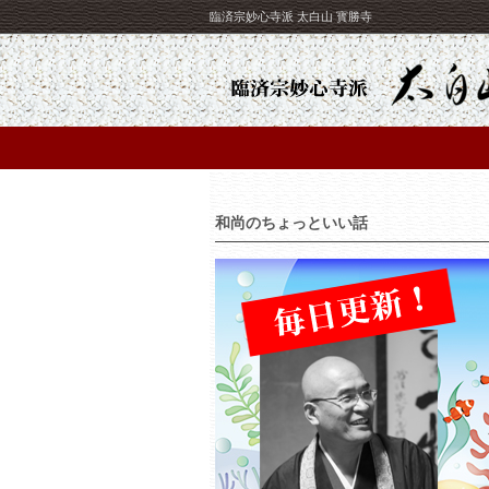
臨済宗妙心寺派 太白山 寳勝寺
和尚のちょっといい話