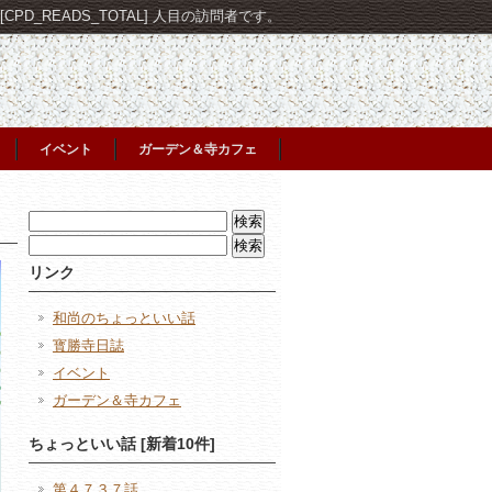
PD_READS_TOTAL] 人目の訪問者です。
イベント
ガーデン＆寺カフェ
検
索:
検
索:
リンク
和尚のちょっといい話
寳勝寺日誌
イベント
ガーデン＆寺カフェ
ちょっといい話 [新着10件]
第４７３７話