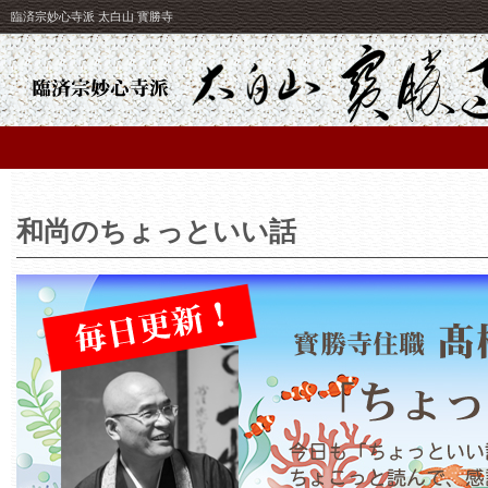
臨済宗妙心寺派 太白山 寳勝寺
和尚のちょっといい話