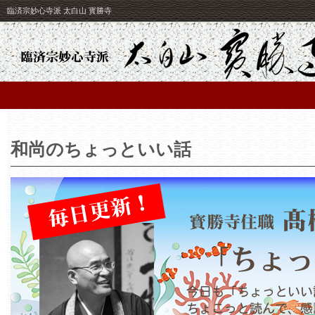
臨済宗妙心寺派 太白山 寳勝寺
和尚のちょっといい話