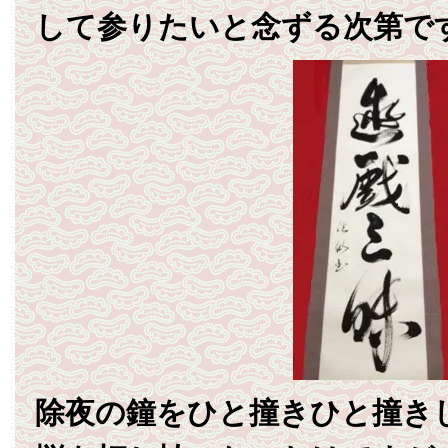
して参りたいと念ずる次第で
除夜の鐘をひと撞きひと撞き