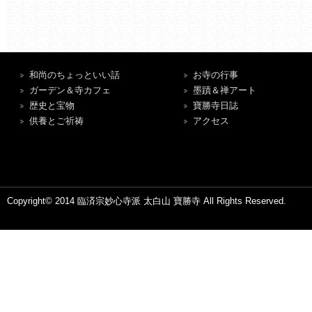
和尚のちょっといい話
お寺の行事
ガーデン＆寺カフェ
墨蹟＆禅アート
歴史と宝物
寶勝寺日誌
供養とご祈祷
アクセス
Copyright© 2014 臨済宗妙心寺派 太白山 寶勝寺 All Rights Reserved.