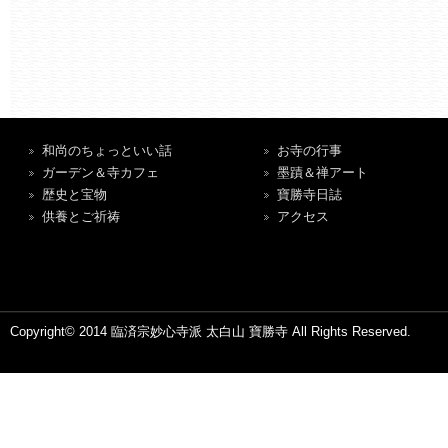
和尚のちょっといい話
お寺の行事
ガーデン＆寺カフェ
墨蹟＆禅アート
歴史と宝物
寶勝寺日誌
供養とご祈祷
アクセス
Copyright© 2014 臨済宗妙心寺派 太白山 寶勝寺 All Rights Reserved.