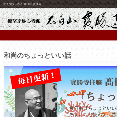
臨済宗妙心寺派 太白山 寳勝寺
和尚のちょっといい話