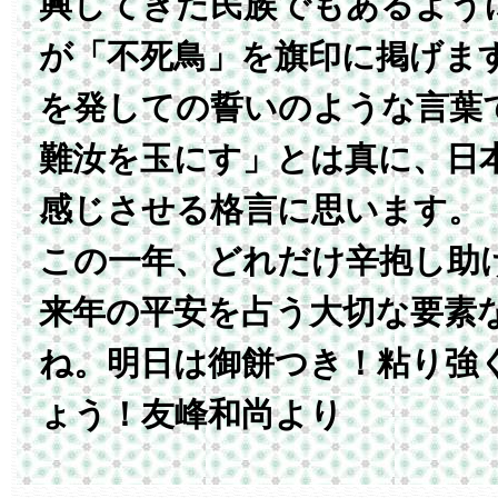
興してきた民族でもあるよう
が「不死鳥」を旗印に掲げま
を発しての誓いのような言葉
難汝を玉にす」とは真に、日
感じさせる格言に思います。
この一年、どれだけ辛抱し助
来年の平安を占う大切な要素
ね。明日は御餅つき！粘り強
ょう！友峰和尚より