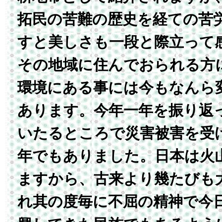
拓民の苦難の歴史を経ての苦
すと美しさも一段と際立って
その地域に住んでおられる方
環境にある事には今もなんら
あります。今年一年を振り返
いたるところで災害被害を受
年でもありました。日本は火
ますから、古来より幾たびも
れ其の度毎に不屈の精神で今