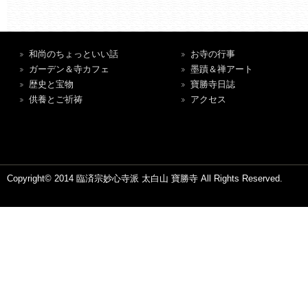
和尚のちょっといい話
お寺の行事
ガーデン＆寺カフェ
墨蹟＆禅アート
歴史と宝物
寶勝寺日誌
供養とご祈祷
アクセス
Copyright© 2014 臨済宗妙心寺派 太白山 寶勝寺 All Rights Reserved.