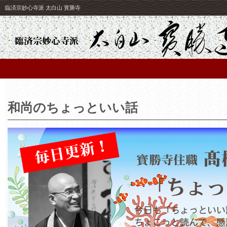
臨済宗妙心寺派 太白山 寳勝寺
和尚のちょっといい話