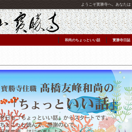
ようこそ寳勝寺へ。あなたは [C
和尚のちょっといい話
寳勝寺日誌