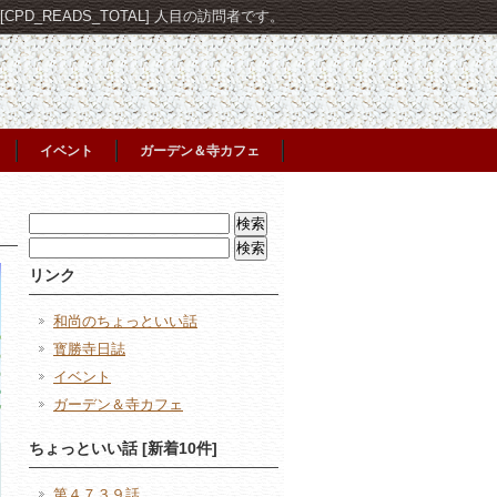
PD_READS_TOTAL] 人目の訪問者です。
イベント
ガーデン＆寺カフェ
検
索:
検
索:
リンク
和尚のちょっといい話
寳勝寺日誌
イベント
ガーデン＆寺カフェ
ちょっといい話 [新着10件]
第４７３９話