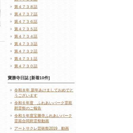
第４７３８話
第４７３７話
第４７３６話
第４７３５話
第４７３４話
第４７３３話
第４７３２話
第４７３１話
第４７３０話
寶勝寺日誌 [新着10件]
令和８年 新年あけましておめでと
うございます
令和６年度 ふれあいパーク霊苑
慰霊祭のご報告
令和５年度宝勝寺ふれあいパーク
霊苑合同慰霊祭動画
アートサクレ芸術祭2019 動画