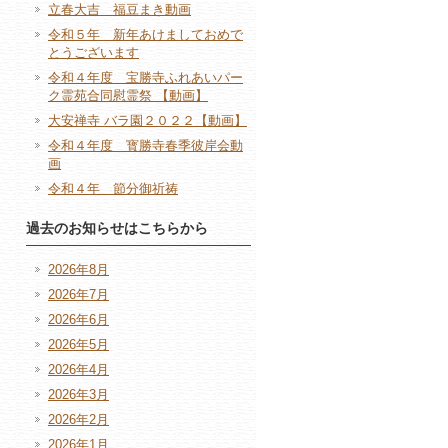
立春大吉 福豆まき動画
令和５年 新年あけましておめで
とうございます
令和４年度 宝勝寺ふれあいパー
ク霊苑合同慰霊祭 【動画】
大安禅寺 バラ園２０２２【動画】
令和４年度 寳勝寺春季彼岸会動
画
令和４年 節分御祈祷
過去のお知らせはこちらから
2026年8月
2026年7月
2026年6月
2026年5月
2026年4月
2026年3月
2026年2月
2026年1月