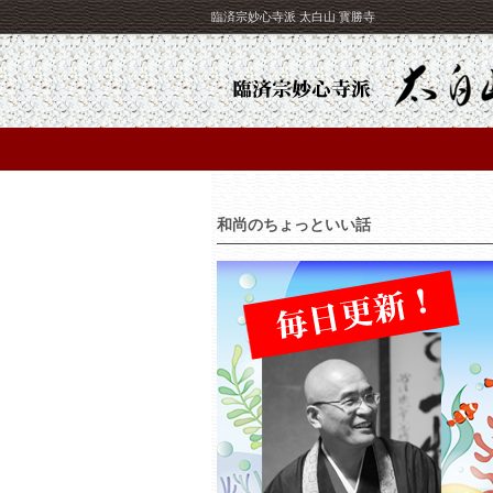
臨済宗妙心寺派 太白山 寳勝寺
和尚のちょっといい話