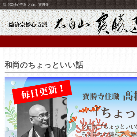
臨済宗妙心寺派 太白山 寳勝寺
和尚のちょっといい話