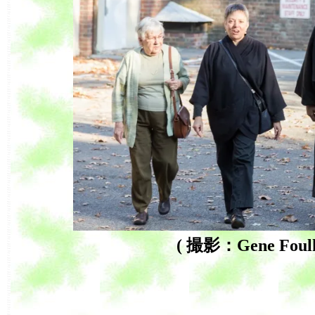
( 撮影：Gene Foulk