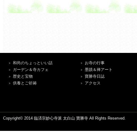
和尚のちょっといい話
お寺の行事
ガーデン＆寺カフェ
墨蹟＆禅アート
歴史と宝物
寶勝寺日誌
供養とご祈祷
アクセス
Copyright© 2014 臨済宗妙心寺派 太白山 寶勝寺 All Rights Reserved.